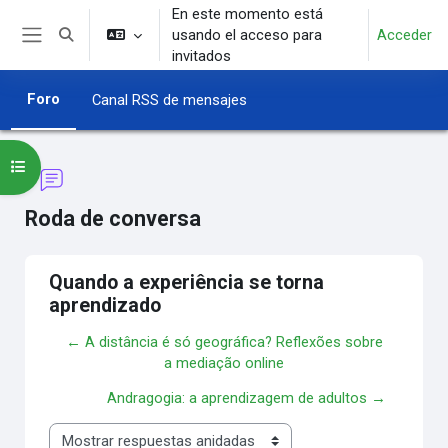
Salta al contenido principal
En este momento está
usando el acceso para
Acceder
Selector de búsqueda de entrada
Panel lateral
invitados
Foro
Canal RSS de mensajes
Abrir índice del curso
Roda de conversa
Quando a experiência se torna
aprendizado
← A distância é só geográfica? Reflexões sobre
a mediação online
Andragogia: a aprendizagem de adultos →