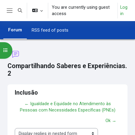
Skip to main content
You are currently using guest
Log
Toggle search input
access
in
Side panel
Forum
RSS feed of posts
Open course index
Compartilhando Saberes e Experiências.
2
Inclusão
← Igualdade e Equidade no Atendimento às
Pessoas com Necessidades Específicas (PNEs)
Ok →