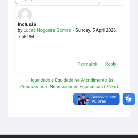
Display mode
Inclusão
Number of replies: 0
by
Lucas Nogueira Gomes
-
Sunday, 5 April 2026,
7:55 PM
...
Permalink
Reply
← Igualdade e Equidade no Atendimento às
Pessoas com Necessidades Específicas (PNEs)
Ok →