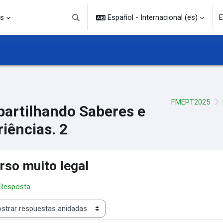
s
Español - Internacional ‎(es)‎
E
Selector de búsqueda de entrada
FMEPT2025
artilhando Saberes e
iências. 2
rso muito legal
 Resposta
rar modo