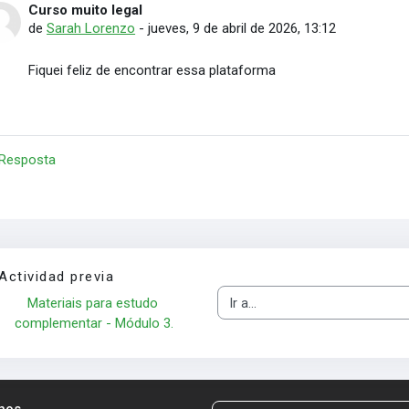
Curso muito legal
Número de respuestas: 0
de
Sarah Lorenzo
-
jueves, 9 de abril de 2026, 13:12
Fiquei feliz de encontrar essa plataforma
 Resposta
Actividad previa
Materiais para estudo 
Ir a...
complementar - Módulo 3.
nos