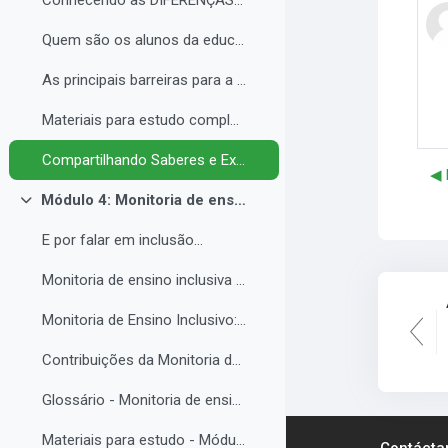
Conhecendo as DIFERENÇAS para promover a IGUALDADE com EQUIDADE.
Quem são os alunos da educação inclusiva.
As principais barreiras para a inclusão.
Materiais para estudo complementar - Módulo 3.
Compartilhando Saberes e Experiências. 2
◀︎
Módulo 4: Monitoria de ensino inclusiva no processo formativo de estudantes com Necessidades Educacionais Específicas - NEE no contexto da Educação Profissional e Tecnológica.
Colapsar
E por falar em inclusão...
Monitoria de ensino inclusiva junto a estudante com Necessidades Educacionais Específicas - NEE no contexto da Educação Profissional e Tecnológica.
Monitoria de Ensino Inclusivo: Conceitos e Objetivos.
Contribuições da Monitoria de ensino inclusiva para o estudante com Necessidades Educacionais Específicas.
Glossário - Monitoria de ensino e educação inclusiva.
Materiais para estudo - Módulo 4.
Contácta