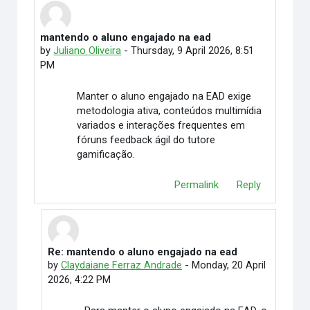
mantendo o aluno engajado na ead
Number of replies: 1
by
Juliano Oliveira
-
Thursday, 9 April 2026, 8:51
PM
Manter o aluno engajado na EAD exige
metodologia ativa, conteúdos multimídia
variados e interações frequentes em
fóruns feedback ágil do tutore
gamificação.
Permalink
Reply
Re: mantendo o aluno engajado na ead
In reply to Juliano Oliveira
by
Claydaiane Ferraz Andrade
-
Monday, 20 April
2026, 4:22 PM