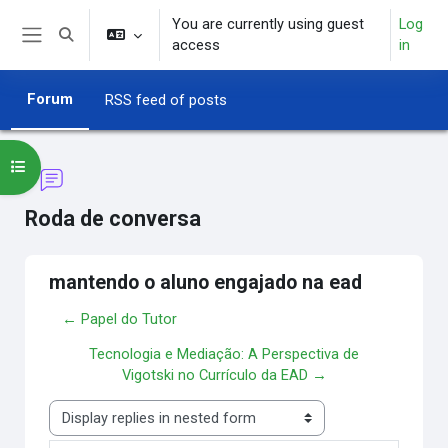
Skip to main content
You are currently using guest
Log
Toggle search input
access
in
Side panel
Forum
RSS feed of posts
Open course index
Roda de conversa
mantendo o aluno engajado na ead
← Papel do Tutor
Tecnologia e Mediação: A Perspectiva de
Vigotski no Currículo da EAD →
Display mode