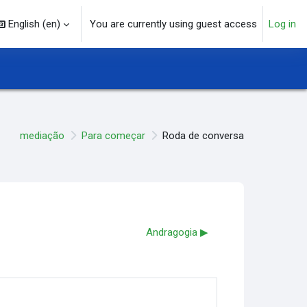
English ‎(en)‎
You are currently using guest access
Log in
arch input
mediação
Para começar
Roda de conversa
Andragogia ▶︎