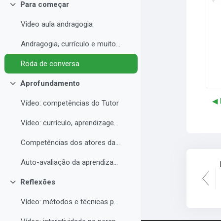
Para começar
Collapse
Video aula andragogia
Andragogia, currículo e muito mais
Roda de conversa
Aprofundamento
Collapse
◀︎
Vídeo: competências do Tutor
Vídeo: currículo, aprendizagem e docência para EAD
Competências dos atores da educação a distância professor, tutor e aluno
Auto-avaliação da aprendizagem
Reflexões
Collapse
Vídeo: métodos e técnicas para EAD