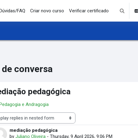
Dúvidas/FAQ
Criar novo curso
Verificar certificado
Toggle se
 de conversa
diação pedagógica
 Pedagogia e Andragogia
lay mode
mediação pedagógica
Number of replies: 0
by
Juliano Oliveira
-
Thursday, 9 April 2026, 9:06 PM