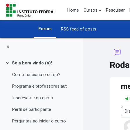
Skip to main content
Home
Cursos
Pesquisar
Forum
RSS feed of posts
Roda
Seja bem-vindo (a)!
Collapse
Como funciona o curso?
me
Programa e professores autores
Inscreva-se no curso
◀︎
Perfil de participante
Disp
Perguntas ao iniciar o curso