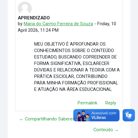
APRENDIZADO
Number of replies: 0
by
Maria do Carmo Ferreira de Souza
-
Friday, 10
April 2026, 11:24 PM
MEU OBJETIVO É APROFUNDAR OS
CONHECIMENTOS SOBRE O CONTEÚDO
ESTUDADO, BUSCANDO COPREENDER DE
FORMA SIGNIFICATIVA, ESCLARECER
DÚVIDAS E RELACIONAR A TEORIA COM A
PRÁTICA ESCIOLAR, CONTRIBUINDO
PARA MINHA FORMAÇÃO PROFISSIONAL
E ATUAÇÃO NA ÁREA ESDUCACIONAL.
Permalink
Reply
← Compartilhando Saberes e Experiências. 2
Conteúdo →