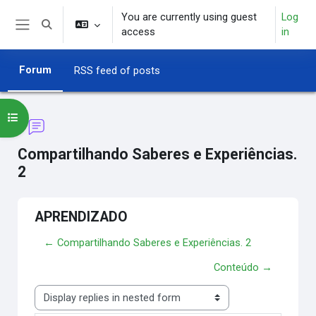
Skip to main content
You are currently using guest
Log
Toggle search input
access
in
Side panel
Forum
RSS feed of posts
Open course index
Compartilhando Saberes e Experiências.
2
APRENDIZADO
← Compartilhando Saberes e Experiências. 2
Conteúdo →
Display mode