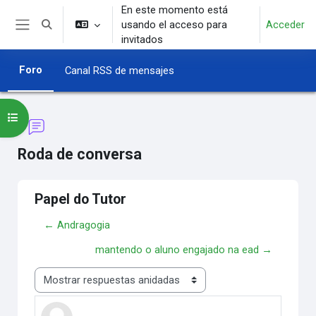
Salta al contenido principal
En este momento está
usando el acceso para
Acceder
Selector de búsqueda de entrada
Panel lateral
invitados
Foro
Canal RSS de mensajes
Abrir índice del curso
Roda de conversa
Papel do Tutor
← Andragogia
mantendo o aluno engajado na ead →
Mostrar modo