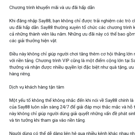
Chương trình khuyến mãi và ưu đãi hấp dẫn
Khi đăng nhập Say88, bạn không chỉ được trải nghiệm các trò c
ưu đãi hấp dẫn. Say88 thường xuyên tổ chức các chương trình 
cả những thành viên lâu năm. Những ưu đãi này có thể bao gồm 
các giải thưởng hiện vật.
Điều này không chỉ giúp người chơi tăng thêm cơ hội thắng lớn 
với nền tảng. Chương trình VIP cũng là một điểm cộng lớn tại Sa
thưởng và nhận được nhiều quyền lợi đặc biệt như quà tặng, ư
hàng riêng.
Dịch vụ khách hàng tận tâm
Một yếu tố không thể không nhắc đến khi nói về Say88 chính là
của Say88 luôn sẵn sàng 24/7 để giải đáp mọi thắc mắc và hỗ t
này không chỉ giúp người dùng giải quyết những vấn đề phát s
và tin tưởng khi tham gia vào nền tảng.
Người dùng có thể dễ dàng liên hệ qua nhiều kênh khác nhau như 