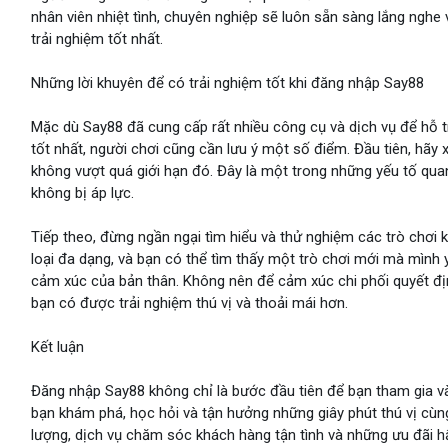
nhân viên nhiệt tình, chuyên nghiệp sẽ luôn sẵn sàng lắng ngh
trải nghiệm tốt nhất.
Những lời khuyên để có trải nghiệm tốt khi đăng nhập Say88
Mặc dù Say88 đã cung cấp rất nhiều công cụ và dịch vụ để hỗ t
tốt nhất, người chơi cũng cần lưu ý một số điểm. Đầu tiên, hãy
không vượt quá giới hạn đó. Đây là một trong những yếu tố qua
không bị áp lực.
Tiếp theo, đừng ngần ngại tìm hiểu và thử nghiệm các trò chơi k
loại đa dạng, và bạn có thể tìm thấy một trò chơi mới mà mình 
cảm xúc của bản thân. Không nên để cảm xúc chi phối quyết địn
bạn có được trải nghiệm thú vị và thoải mái hơn.
Kết luận
Đăng nhập Say88 không chỉ là bước đầu tiên để bạn tham gia vào
bạn khám phá, học hỏi và tận hưởng những giây phút thú vị cùn
lượng, dịch vụ chăm sóc khách hàng tận tình và những ưu đãi h