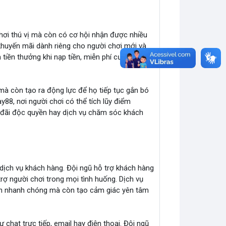
hơi thú vị mà còn có cơ hội nhận được nhiều
khuyến mãi dành riêng cho người chơi mới và
tiền thưởng khi nạp tiền, miễn phí cược hoặc
mà còn tạo ra động lực để họ tiếp tục gắn bó
y88, nơi người chơi có thể tích lũy điểm
u đãi độc quyền hay dịch vụ chăm sóc khách
 dịch vụ khách hàng. Đội ngũ hỗ trợ khách hàng
rợ người chơi trong mọi tình huống. Dịch vụ
inh nhanh chóng mà còn tạo cảm giác yên tâm
chat trực tiếp, email hay điện thoại. Đội ngũ