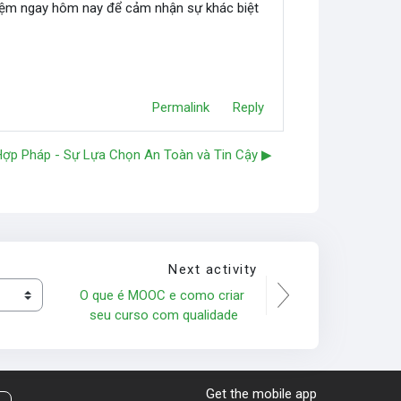
ghiệm ngay hôm nay để cảm nhận sự khác biệt
Permalink
Reply
ợp Pháp - Sự Lựa Chọn An Toàn và Tin Cậy ▶︎
Next activity
O que é MOOC e como criar 
seu curso com qualidade
Get the mobile app