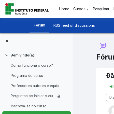
Skip to main content
Home
Cursos
Pesquisar
Forum
RSS feed of discussions
Fór
Bem vindo(a)!
Collapse
Como funciona o curso?
Đă
Programa do curso
Professores autores e equipe multidisciplinar
◀︎
Perguntas ao iniciar o curso
Disp
Inscreva-se no curso