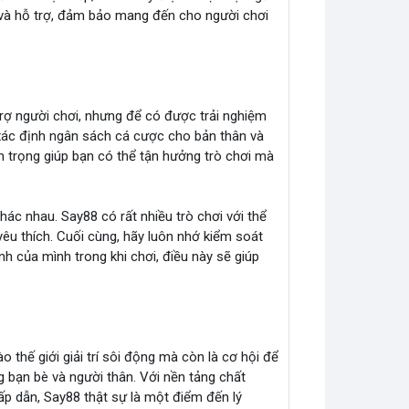
e và hỗ trợ, đảm bảo mang đến cho người chơi
rợ người chơi, nhưng để có được trải nghiệm
 xác định ngân sách cá cược cho bản thân và
n trọng giúp bạn có thể tận hưởng trò chơi mà
hác nhau. Say88 có rất nhiều trò chơi với thể
yêu thích. Cuối cùng, hãy luôn nhớ kiểm soát
h của mình trong khi chơi, điều này sẽ giúp
 thế giới giải trí sôi động mà còn là cơ hội để
g bạn bè và người thân. Với nền tảng chất
ấp dẫn, Say88 thật sự là một điểm đến lý