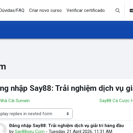
Dúvidas/FAQ
Criar novo curso
Verificar certificado
Toggle se
um
ng nhập Say88: Trải nghiệm dịch vụ gi
 Nhà Cái Sunwin
Say88 Cá Cược H
lay mode
Đăng nhập Say88: Trải nghiệm dịch vụ giải trí hàng đầu
Number of replies: 0
by
Say88seu Com
-
Tuesday, 21 April 2026, 11:31 AM