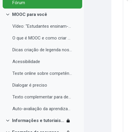
Fórum
MOOC para você
Collapse
Vídeo: "Estudantes ensinam-se uns aos outros const...
O que é MOOC e como criar seu curso com qualidade
Dicas criação de legenda nos vídeos
Acessibilidade
Teste online sobre competências digitais
Dialogar é preciso
Texto complementar para debate sobre MOOC
Auto-avaliação da aprendizagem
Informações e tutoriais Moodle
Collapse