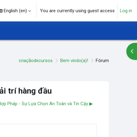
English ‎(en)‎
You are currently using guest access
Log in
arch input
Op
criaçãodecursos
Bem vindo(a)!
Fórum
ải trí hàng đầu
ợp Pháp - Sự Lựa Chọn An Toàn và Tin Cậy ▶︎