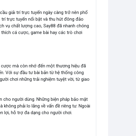
ầu giải trí trực tuyến ngày càng trở nên phổ
 trí trực tuyến nổi bật và thu hút đông đảo
ịch vụ chất lượng cao, Say88 đã nhanh chóng
thích cá cược, game bài hay các trò chơi
cá cược mà còn nhớ đến một thương hiệu đã
yến. Với sự đầu tư bài bản từ hệ thống công
ời chơi những trải nghiệm tuyệt vời, từ giao
tin cho người dùng. Những biện pháp bảo mật
 không phải lo lắng về vấn đề riêng tư. Ngoài
 lợi, hỗ trợ đa dạng cho người chơi.