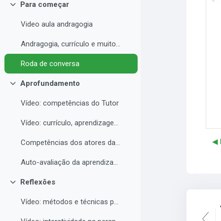
Para começar
Colapsar
Video aula andragogia
Andragogia, currículo e muito mais
Roda de conversa
Aprofundamento
Colapsar
Vídeo: competências do Tutor
Vídeo: currículo, aprendizagem e docência para EAD
◀︎
Competências dos atores da educação a distância professor, tutor e aluno
Auto-avaliação da aprendizagem
Reflexões
Colapsar
Vídeo: métodos e técnicas para EAD