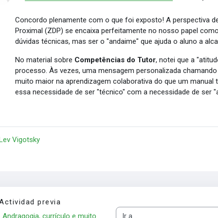
Concordo plenamente com o que foi exposto! A perspectiva d
Proximal (ZDP) se encaixa perfeitamente no nosso papel como 
dúvidas técnicas, mas ser o "andaime" que ajuda o aluno a al
No material sobre
Competências do Tutor
, notei que a "atit
processo. Às vezes, uma mensagem personalizada chamando 
muito maior na aprendizagem colaborativa do que um manual t
essa necessidade de ser "técnico" com a necessidade de ser "
 Lev Vigotsky
Actividad previa
Andragogia, currículo e muito 