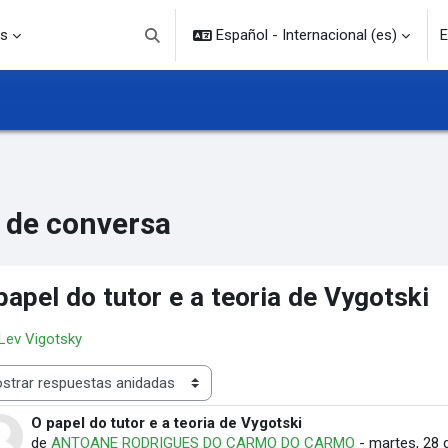
s
Español - Internacional ‎(es)‎
E
Selector de búsqueda de entrada
 de conversa
papel do tutor e a teoria de Vygotski
 Lev Vigotsky
rar modo
O papel do tutor e a teoria de Vygotski
Número de respuestas: 0
de
ANTOANE RODRIGUES DO CARMO DO CARMO
-
martes, 28 d