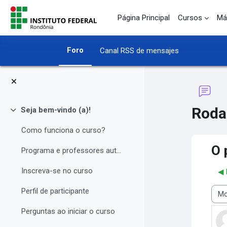
Salta al contenido principal
Página Principal
Cursos
Má
Foro
Canal RSS de mensajes
Roda
Seja bem-vindo (a)!
Colapsar
Como funciona o curso?
O 
Programa e professores autores
Inscreva-se no curso
◀︎
Perfil de participante
Most
Perguntas ao iniciar o curso