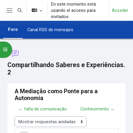
Salta al contenido principal
En este momento está
usando el acceso para
Acceder
Selector de búsqueda de entrada
Panel lateral
invitados
Foro
Canal RSS de mensajes
Abrir índice del curso
Compartilhando Saberes e Experiências.
2
A Mediação como Ponte para a
Autonomia
← falta de comunicação
Conhecimento →
Mostrar modo