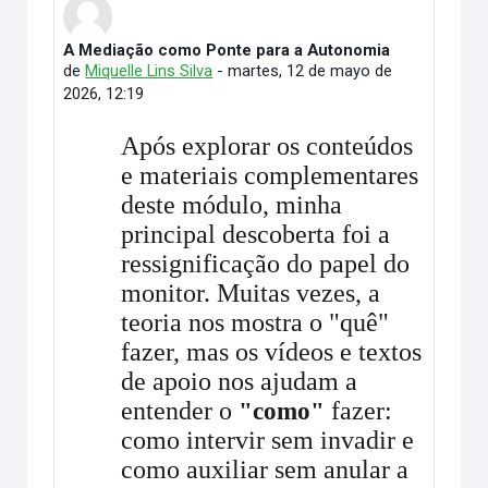
A Mediação como Ponte para a Autonomia
Número de respuestas: 0
de
Miquelle Lins Silva
-
martes, 12 de mayo de
2026, 12:19
Após explorar os conteúdos
e materiais complementares
deste módulo, minha
principal descoberta foi a
ressignificação do papel do
monitor. Muitas vezes, a
teoria nos mostra o "quê"
fazer, mas os vídeos e textos
de apoio nos ajudam a
entender o
fazer:
"como"
como intervir sem invadir e
como auxiliar sem anular a