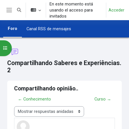
Salta al contenido principal
En este momento está
usando el acceso para
Acceder
Selector de búsqueda de entrada
Panel lateral
invitados
Foro
Canal RSS de mensajes
Abrir índice del curso
Compartilhando Saberes e Experiências.
2
Compartilhando opinião..
← Conhecimento
Curso →
Mostrar modo