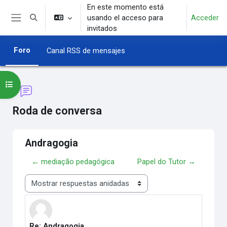
Salta al contenido principal
En este momento está
usando el acceso para
Acceder
Selector de búsqueda de entrada
Panel lateral
invitados
Foro
Canal RSS de mensajes
Abrir índice del curso
Roda de conversa
Andragogia
← mediação pedagógica
Papel do Tutor →
Mostrar modo
Re: Andragogia
Número de respuestas: 0