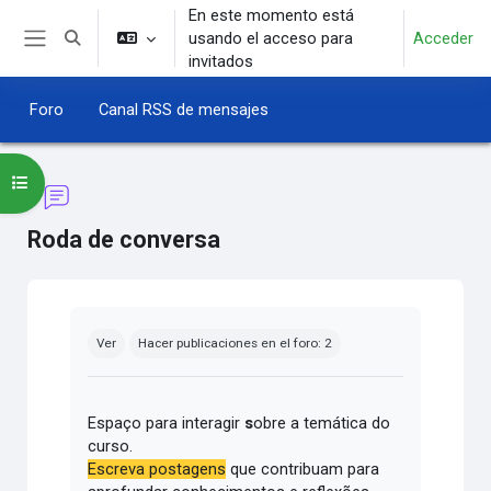
Salta al contenido principal
En este momento está
usando el acceso para
Acceder
Selector de búsqueda de entrada
Panel lateral
invitados
Foro
Canal RSS de mensajes
Abrir índice del curso
Roda de conversa
Requisitos de finalización
Ver
Hacer publicaciones en el foro: 2
Espaço para interagir
s
obre a temática do
curso.
Escreva postagens
que contribuam para