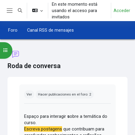
Salta al contenido principal
En este momento está
usando el acceso para
Acceder
Selector de búsqueda de entrada
Panel lateral
invitados
Foro
Canal RSS de mensajes
Abrir índice del curso
Roda de conversa
Requisitos de finalización
Ver
Hacer publicaciones en el foro: 2
Espaço para interagir
s
obre a temática do
curso.
Escreva postagens
que contribuam para