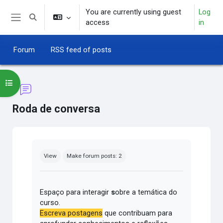
Skip to main content
You are currently using guest
Log
Toggle search input
access
in
Side panel
Forum
RSS feed of posts
Open course index
Roda de conversa
Completion requirements
View
Make forum posts: 2
Espaço para interagir
s
obre a temática do
curso.
Escreva postagens
que contribuam para