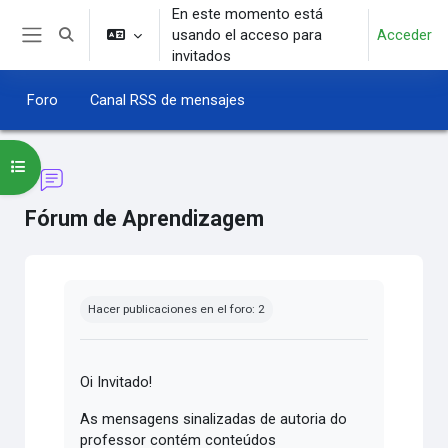
Salta al contenido principal
En este momento está
usando el acceso para
Acceder
Selector de búsqueda de entrada
Panel lateral
invitados
Foro
Canal RSS de mensajes
Abrir índice del curso
Fórum de Aprendizagem
Requisitos de finalización
Hacer publicaciones en el foro: 2
Oi Invitado!
As mensagens sinalizadas de autoria do
professor contém conteúdos