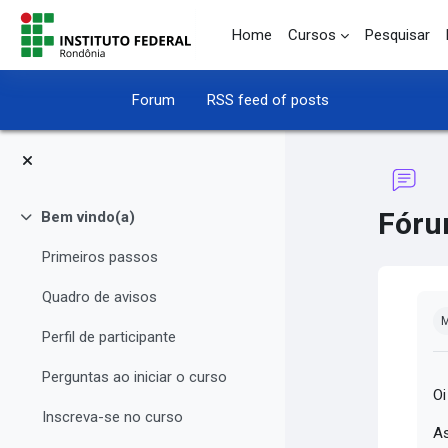
Skip to main content
Home
Cursos
Pesquisar
Forum
RSS feed of posts
Fóru
Bem vindo(a)
Collapse
Primeiros passos
Quadro de avisos
Co
M
Perfil de participante
Perguntas ao iniciar o curso
Oi
Inscreva-se no curso
As