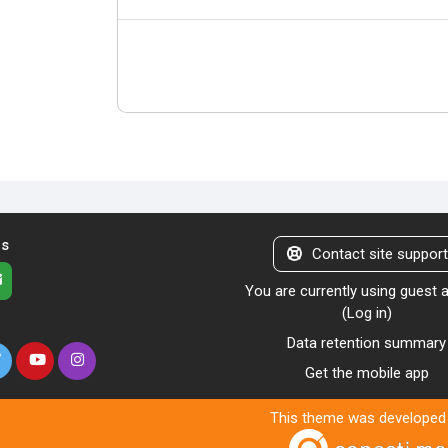
us
Contact site suppor
You are currently using guest
(
Log in
)
Data retention summary
Get the mobile app
This theme was developed