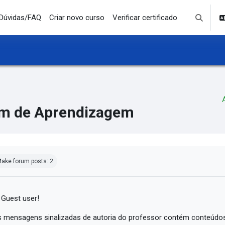
Dúvidas/FAQ
Criar novo curso
Verificar certificado
Toggle se
m de Aprendizagem
mpletion requirements
ake forum posts: 2
 Guest user!
 mensagens sinalizadas de autoria do professor contém conteúdos