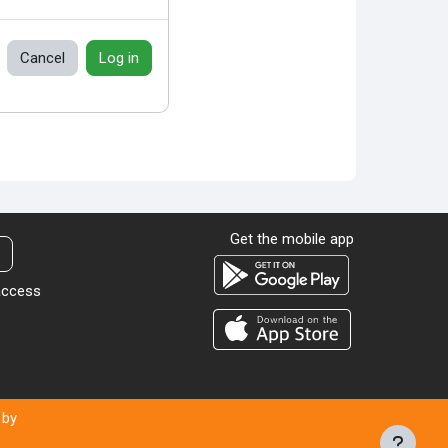
Cancel
Log in
Get the mobile app
t
 access
 by