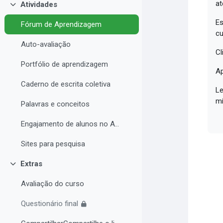
at
Atividades
Collapse
Es
Fórum de Aprendizagem
cu
Auto-avaliação
Cl
Portfólio de aprendizagem
Ap
Caderno de escrita coletiva
Le
mí
Palavras e conceitos
Engajamento de alunos no AVA e Desempenho Acadêmico
Sites para pesquisa
Extras
Collapse
Avaliação do curso
Questionário final