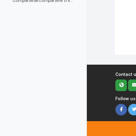
CompartilharCompartilhe o link do curso em suas re...
Contact 
Follow us