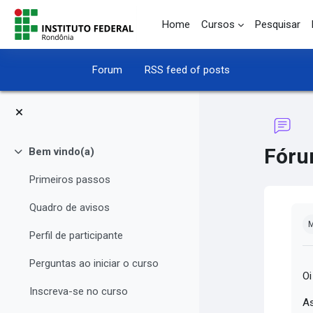
Skip to main content
Home
Cursos
Pesquisar
Forum
RSS feed of posts
Fóru
Bem vindo(a)
Collapse
Primeiros passos
Quadro de avisos
Co
M
Perfil de participante
Perguntas ao iniciar o curso
Oi
Inscreva-se no curso
As