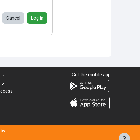
Cancel
Log in
Get the mobile app
t
 access
 by