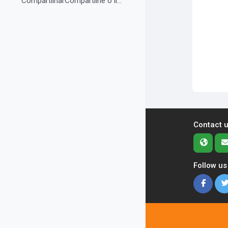
CompartilharCompartilhe o link do curso em suas re...
Contact 
Follow us