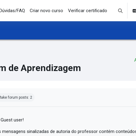
Dúvidas/FAQ
Criar novo curso
Verificar certificado
Toggle se
m de Aprendizagem
mpletion requirements
ake forum posts: 2
 Guest user!
 mensagens sinalizadas de autoria do professor contém conteúdos