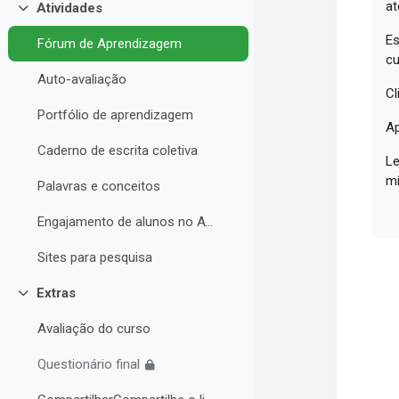
at
Atividades
Collapse
Es
Fórum de Aprendizagem
cu
Auto-avaliação
Cl
Portfólio de aprendizagem
Ap
Caderno de escrita coletiva
Le
mí
Palavras e conceitos
Engajamento de alunos no AVA e Desempenho Acadêmico
Sites para pesquisa
Extras
Collapse
Avaliação do curso
Questionário final