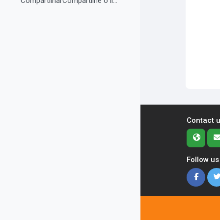
CompartilharCompartilhe o link do curso em suas re...
Contact 
Follow us