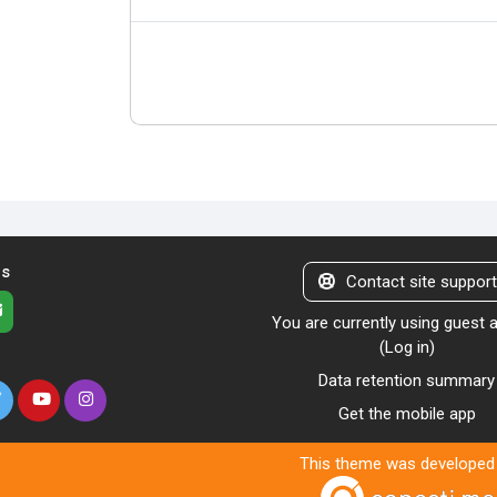
us
Contact site suppor
You are currently using guest
(
Log in
)
Data retention summary
Get the mobile app
This theme was developed