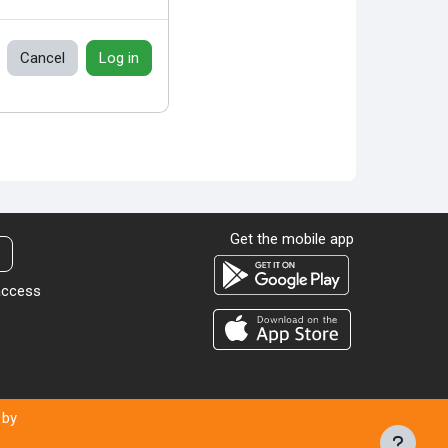
Cancel
Log in
Get the mobile app
t
 access
 by