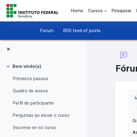
Skip to main content
Home
Cursos
Pesquisar
Forum
RSS feed of posts
Fóru
Bem vindo(a)
Collapse
Primeiros passos
Quadro de avisos
Co
M
Perfil de participante
Perguntas ao iniciar o curso
Oi
Inscreva-se no curso
As