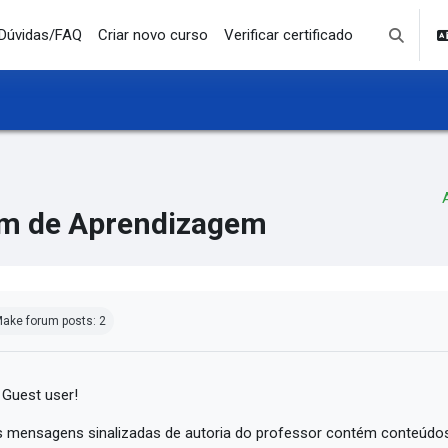
Dúvidas/FAQ
Criar novo curso
Verificar certificado
Toggle se
m de Aprendizagem
mpletion requirements
ake forum posts: 2
 Guest user!
 mensagens sinalizadas de autoria do professor contém conteúdos