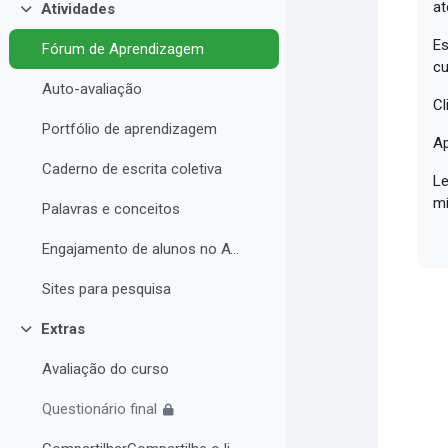
at
Atividades
Collapse
Es
Fórum de Aprendizagem
cu
Auto-avaliação
Cl
Portfólio de aprendizagem
Ap
Caderno de escrita coletiva
Le
mí
Palavras e conceitos
Engajamento de alunos no AVA e Desempenho Acadêmico
Sites para pesquisa
Extras
Collapse
Avaliação do curso
Questionário final