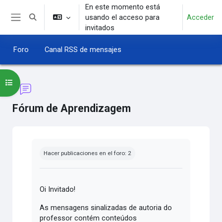
Salta al contenido principal
En este momento está
usando el acceso para
Acceder
Selector de búsqueda de entrada
Panel lateral
invitados
Foro
Canal RSS de mensajes
Abrir índice del curso
Fórum de Aprendizagem
Requisitos de finalización
Hacer publicaciones en el foro: 2
Oi Invitado!
As mensagens sinalizadas de autoria do
professor contém conteúdos