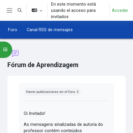
Salta al contenido principal
En este momento está
usando el acceso para
Acceder
Selector de búsqueda de entrada
Panel lateral
invitados
Foro
Canal RSS de mensajes
Abrir índice del curso
Fórum de Aprendizagem
Requisitos de finalización
Hacer publicaciones en el foro: 2
Oi Invitado!
As mensagens sinalizadas de autoria do
professor contém conteúdos