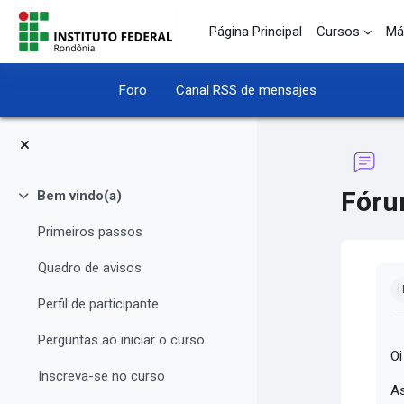
Salta al contenido principal
Página Principal
Cursos
Má
Foro
Canal RSS de mensajes
Fóru
Bem vindo(a)
Colapsar
Primeiros passos
Quadro de avisos
Re
H
Perfil de participante
Perguntas ao iniciar o curso
Oi
Inscreva-se no curso
As