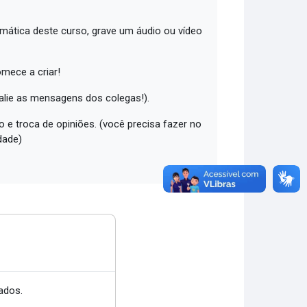
emática deste curso, grave um áudio ou vídeo
omece a criar!
valie as mensagens dos colegas!).
 e troca de opiniões. (você precisa fazer no
dade)
ados.