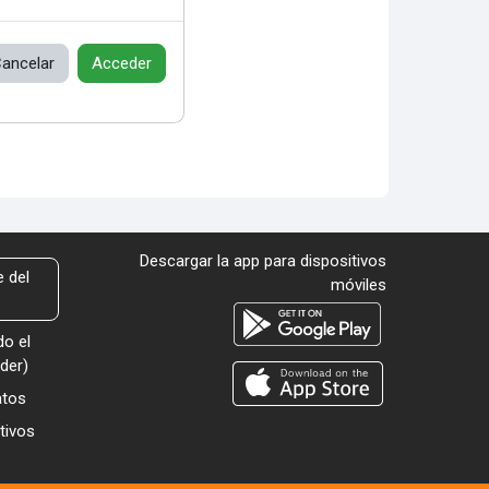
ancelar
Acceder
Descargar la app para dispositivos
 del
móviles
o el
der
)
atos
tivos