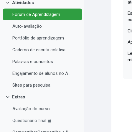
at
Atividades
Colapsar
Es
Fórum de Aprendizagem
cu
Auto-avaliação
Cl
Portfólio de aprendizagem
Ap
Caderno de escrita coletiva
Le
mí
Palavras e conceitos
Engajamento de alunos no AVA e Desempenho Acadêmico
Sites para pesquisa
Extras
Colapsar
Avaliação do curso
Questionário final