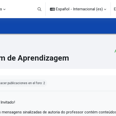
s
Español - Internacional ‎(es)‎
E
Selector de búsqueda de entrada
m de Aprendizagem
quisitos de finalización
acer publicaciones en el foro: 2
 Invitado!
 mensagens sinalizadas de autoria do professor contém conteúdos