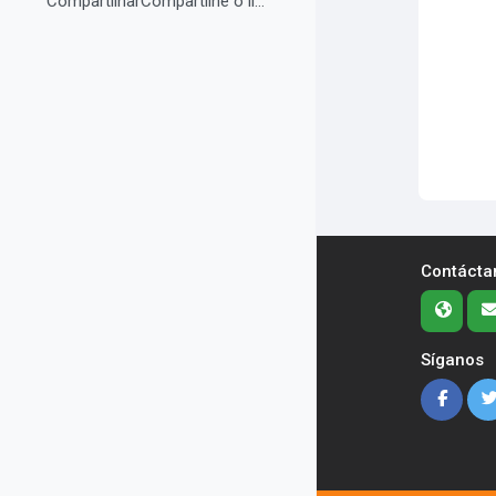
CompartilharCompartilhe o link do curso em suas re...
Contácta
Síganos