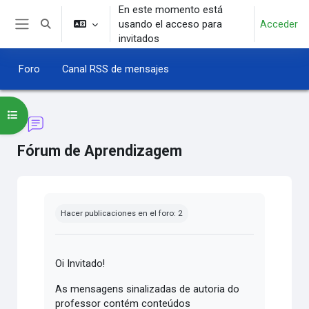
Salta al contenido principal
En este momento está
usando el acceso para
Acceder
Selector de búsqueda de entrada
Panel lateral
invitados
Foro
Canal RSS de mensajes
Abrir índice del curso
Fórum de Aprendizagem
Requisitos de finalización
Hacer publicaciones en el foro: 2
Oi Invitado!
As mensagens sinalizadas de autoria do
professor contém conteúdos