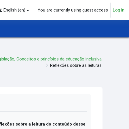
English ‎(en)‎
You are currently using guest access
Log in
arch input
islação, Conceitos e princípios da educação inclusiva.
Reflexões sobre as leituras.
flexões sobre a leitura do conteúdo desse