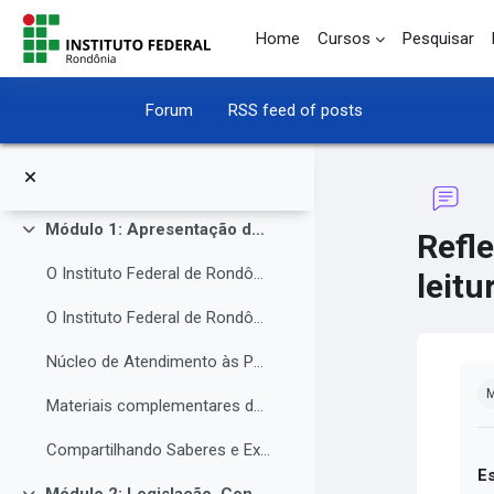
Inscreva-se no curso
Skip to main content
Home
Cursos
Pesquisar
Perfil de participante
Perguntas ao iniciar o curso
Forum
RSS feed of posts
Roda de conversa
Avisos
Módulo 1: Apresentação da Instituição e do NAPNE.
Refl
Collapse
O Instituto Federal de Rondônia - IFRO
leitu
O Instituto Federal de Rondônia - IFRO
Núcleo de Atendimento às Pessoas com Necessidades Educacionais Específicas (NAPNE)
Co
M
Materiais complementares do Módulo 1
Compartilhando Saberes e Experiências.
E