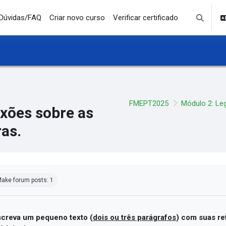
Dúvidas/FAQ
Criar novo curso
Verificar certificado
Toggle se
FMEPT2025
Módulo 2: Leg
exões sobre as
ras.
mpletion requirements
ake forum posts: 1
screva um pequeno texto
(
dois ou três parágrafos
) com suas re