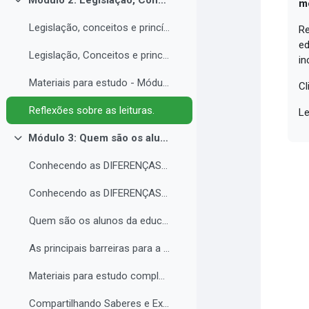
Módulo 2: Legislação, Conceitos e princípios da educação inclusiva.
m
Collapse
Legislação, conceitos e princípios da educação inclusiva.
Re
ed
Legislação, Conceitos e princípios da educação inclusiva (parte 2)
in
Materiais para estudo - Módulo 2.
Cl
Reflexões sobre as leituras.
Le
Módulo 3: Quem são os alunos da educação inclusiva.
Collapse
Conhecendo as DIFERENÇAS para promover a IGUALDADE com EQUIDADE.
Conhecendo as DIFERENÇAS para promover a IGUALDADE com EQUIDADE.
Quem são os alunos da educação inclusiva.
As principais barreiras para a inclusão.
Materiais para estudo complementar - Módulo 3.
Compartilhando Saberes e Experiências. 2