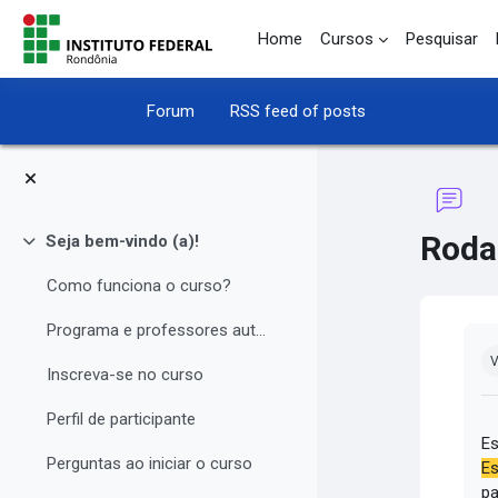
Skip to main content
Home
Cursos
Pesquisar
Forum
RSS feed of posts
Roda
Seja bem-vindo (a)!
Collapse
Como funciona o curso?
Programa e professores autores
Co
V
Inscreva-se no curso
Perfil de participante
Es
Perguntas ao iniciar o curso
Es
pa