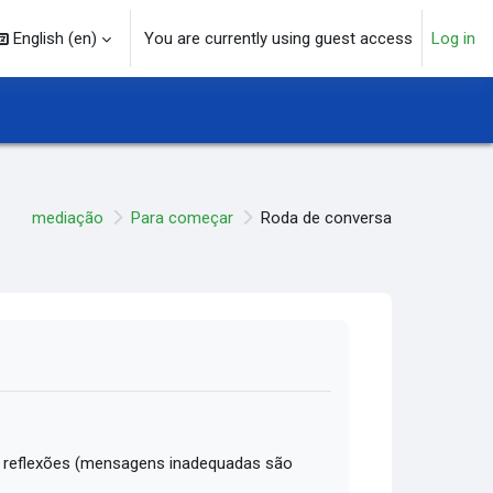
English ‎(en)‎
You are currently using guest access
Log in
arch input
mediação
Para começar
Roda de conversa
 reflexões (mensagens inadequadas são