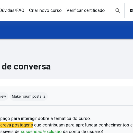
Dúvidas/FAQ
Criar novo curso
Verificar certificado
Toggle se
 de conversa
mpletion requirements
iew
Make forum posts: 2
paço para interagir
s
obre a temática do curso.
creva postagens
que contribuam para aprofundar conhecimentos e
ssíveis de
suspensão/exclusão
da conta de usuário).