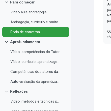
Para começar
Aj
Collapse
pa
Video aula andragogia
Re
pa
Andragogia, currículo e muito mais
Ob
Roda de conversa
tó
Aprofundamento
Collapse
Vídeo: competências do Tutor
Vídeo: currículo, aprendizagem e docência para EAD
Competências dos atores da educação a distância professor, tutor e aluno
Auto-avaliação da aprendizagem
Reflexões
Collapse
Vídeo: métodos e técnicas para EAD