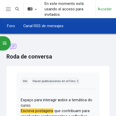
Salta al contenido principal
En este momento está
usando el acceso para
Acceder
Selector de búsqueda de entrada
Panel lateral
invitados
Foro
Canal RSS de mensajes
Abrir índice del curso
Roda de conversa
Requisitos de finalización
Ver
Hacer publicaciones en el foro: 2
Espaço para interagir
s
obre a temática do
curso.
Escreva postagens
que contribuam para