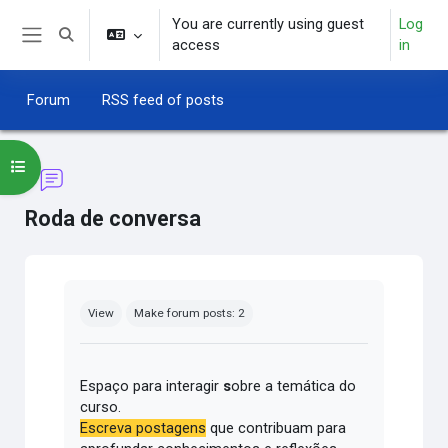
Skip to main content
You are currently using guest
Log
Toggle search input
access
in
Side panel
Forum
RSS feed of posts
Open course index
Roda de conversa
Completion requirements
View
Make forum posts: 2
Espaço para interagir
s
obre a temática do
curso.
Escreva postagens
que contribuam para