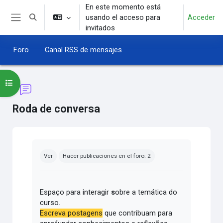
Salta al contenido principal
En este momento está
usando el acceso para
Acceder
Selector de búsqueda de entrada
Panel lateral
invitados
Foro
Canal RSS de mensajes
Abrir índice del curso
Roda de conversa
Requisitos de finalización
Ver
Hacer publicaciones en el foro: 2
Espaço para interagir
s
obre a temática do
curso.
Escreva postagens
que contribuam para