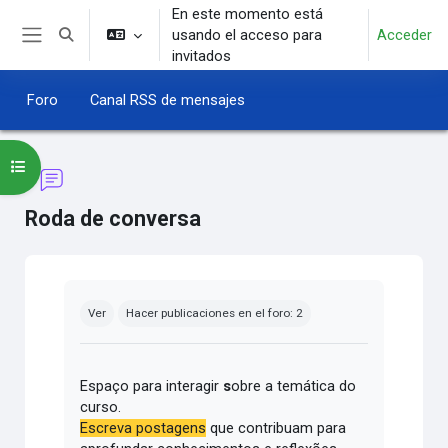
Salta al contenido principal
En este momento está
usando el acceso para
Acceder
Selector de búsqueda de entrada
Panel lateral
invitados
Foro
Canal RSS de mensajes
Abrir índice del curso
Roda de conversa
Requisitos de finalización
Ver
Hacer publicaciones en el foro: 2
Espaço para interagir
s
obre a temática do
curso.
Escreva postagens
que contribuam para