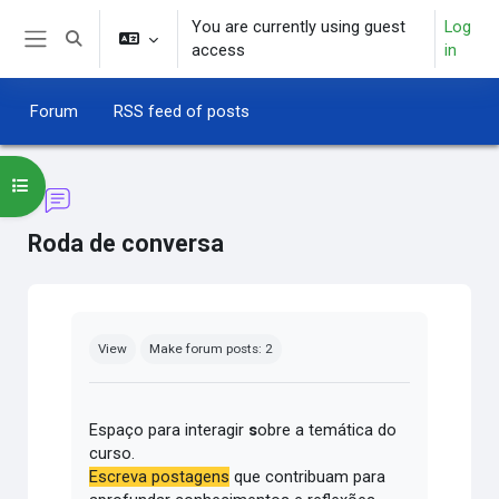
Skip to main content
You are currently using guest
Log
Toggle search input
access
in
Side panel
Forum
RSS feed of posts
Open course index
Roda de conversa
Completion requirements
View
Make forum posts: 2
Espaço para interagir
s
obre a temática do
curso.
Escreva postagens
que contribuam para