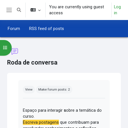
Skip to main content
You are currently using guest
Log
Toggle search input
access
in
Side panel
Forum
RSS feed of posts
Open course index
Roda de conversa
Completion requirements
View
Make forum posts: 2
Espaço para interagir
s
obre a temática do
curso.
Escreva postagens
que contribuam para