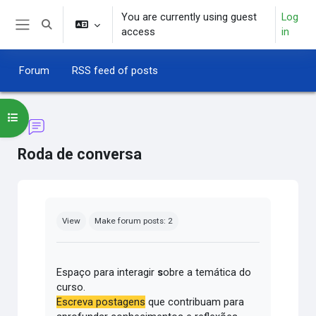
Skip to main content
You are currently using guest
Log
Toggle search input
access
in
Side panel
Forum
RSS feed of posts
Open course index
Roda de conversa
Completion requirements
View
Make forum posts: 2
Espaço para interagir
s
obre a temática do
curso.
Escreva postagens
que contribuam para