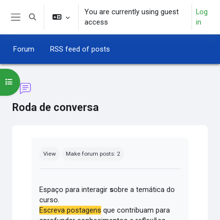
Skip to main content
You are currently using guest
Log
Toggle search input
access
in
Side panel
Forum
RSS feed of posts
Open course index
Roda de conversa
Completion requirements
View
Make forum posts: 2
Espaço para interagir
s
obre a temática do
curso.
Escreva postagens
que contribuam para