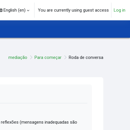
English ‎(en)‎
You are currently using guest access
Log in
arch input
mediação
Para começar
Roda de conversa
 reflexões (mensagens inadequadas são