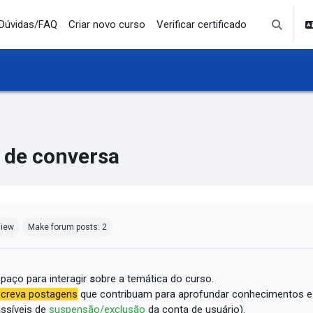
Dúvidas/FAQ
Criar novo curso
Verificar certificado
Toggle se
 de conversa
mpletion requirements
iew
Make forum posts: 2
paço para interagir
s
obre a temática do curso.
creva postagens
que contribuam para aprofundar conhecimentos e
ssíveis de
suspensão/exclusão
da conta de usuário).