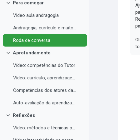
Para começar
Aj
Collapse
pa
Video aula andragogia
Re
pa
Andragogia, currículo e muito mais
Ob
Roda de conversa
tó
Aprofundamento
Collapse
Vídeo: competências do Tutor
Vídeo: currículo, aprendizagem e docência para EAD
Competências dos atores da educação a distância professor, tutor e aluno
Auto-avaliação da aprendizagem
Reflexões
Collapse
Vídeo: métodos e técnicas para EAD