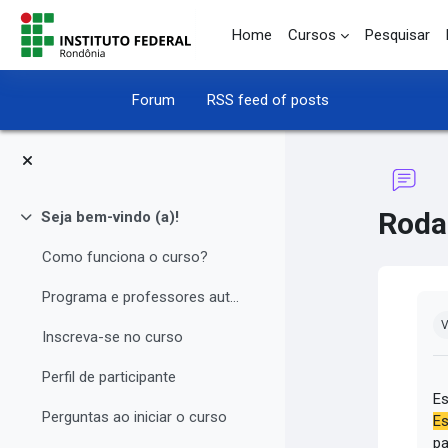
Skip to main content
Home
Cursos
Pesquisar
Forum
RSS feed of posts
Roda
Seja bem-vindo (a)!
Collapse
Como funciona o curso?
Programa e professores autores
Co
V
Inscreva-se no curso
Perfil de participante
Es
Perguntas ao iniciar o curso
Es
pa