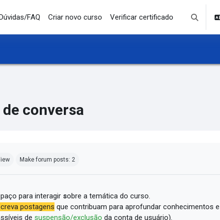
Dúvidas/FAQ
Criar novo curso
Verificar certificado
Toggle se
 de conversa
mpletion requirements
iew
Make forum posts: 2
paço para interagir
s
obre a temática do curso.
creva postagens
que contribuam para aprofundar conhecimentos e
ssíveis de
suspensão/exclusão
da conta de usuário).