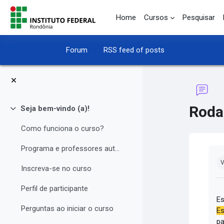
Skip to main content
Home
Cursos
Pesquisar
Forum
RSS feed of posts
Roda
Seja bem-vindo (a)!
Collapse
Como funciona o curso?
Programa e professores autores
Co
V
Inscreva-se no curso
Perfil de participante
Es
Perguntas ao iniciar o curso
Es
pa