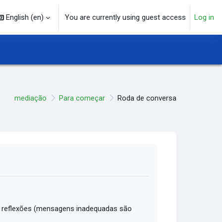
English ‎(en)‎
You are currently using guest access
Log in
arch input
mediação
Para começar
Roda de conversa
 reflexões (mensagens inadequadas são