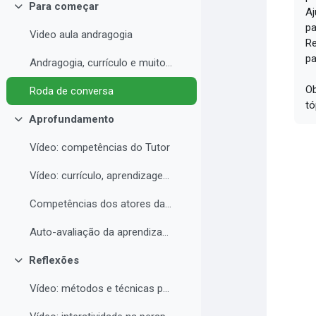
Para começar
Aj
Collapse
pa
Video aula andragogia
Re
pa
Andragogia, currículo e muito mais
Ob
Roda de conversa
tó
Aprofundamento
Collapse
Vídeo: competências do Tutor
Vídeo: currículo, aprendizagem e docência para EAD
Competências dos atores da educação a distância professor, tutor e aluno
Auto-avaliação da aprendizagem
Reflexões
Collapse
Vídeo: métodos e técnicas para EAD