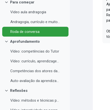
Para começar
Aj
Collapse
pa
Video aula andragogia
Re
pa
Andragogia, currículo e muito mais
Ob
Roda de conversa
tó
Aprofundamento
Collapse
Vídeo: competências do Tutor
Vídeo: currículo, aprendizagem e docência para EAD
Competências dos atores da educação a distância professor, tutor e aluno
Auto-avaliação da aprendizagem
Reflexões
Collapse
Vídeo: métodos e técnicas para EAD