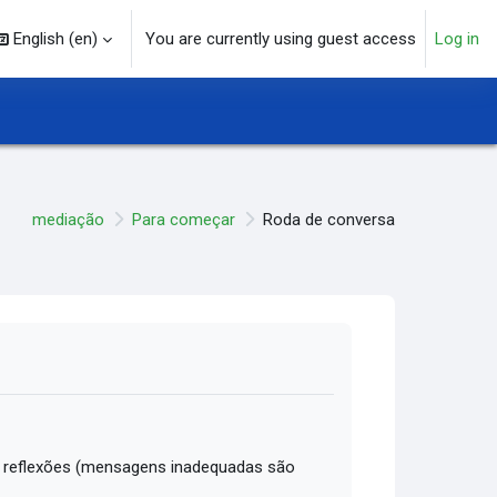
English ‎(en)‎
You are currently using guest access
Log in
arch input
mediação
Para começar
Roda de conversa
 reflexões (mensagens inadequadas são