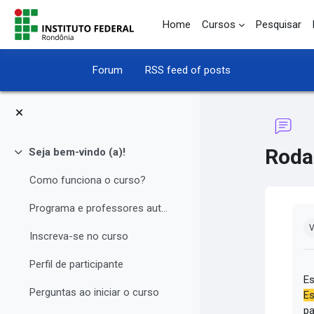
Skip to main content
Home
Cursos
Pesquisar
Forum
RSS feed of posts
Roda
Seja bem-vindo (a)!
Collapse
Como funciona o curso?
Programa e professores autores
Co
V
Inscreva-se no curso
Perfil de participante
Es
Perguntas ao iniciar o curso
Es
pa