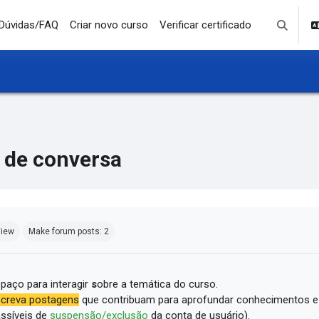
Dúvidas/FAQ
Criar novo curso
Verificar certificado
Toggle se
 de conversa
mpletion requirements
iew
Make forum posts: 2
paço para interagir
s
obre a temática do curso.
creva postagens
que contribuam para aprofundar conhecimentos e
ssíveis de
suspensão/exclusão
da conta de usuário).