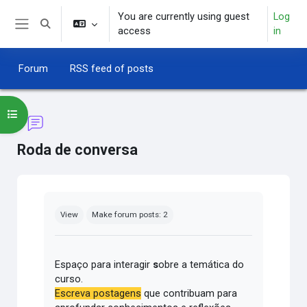
Skip to main content
You are currently using guest
Log
Toggle search input
access
in
Side panel
Forum
RSS feed of posts
Open course index
Roda de conversa
Completion requirements
View
Make forum posts: 2
Espaço para interagir
s
obre a temática do
curso.
Escreva postagens
que contribuam para