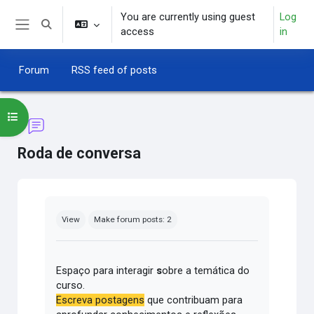
Skip to main content
You are currently using guest
Log
Toggle search input
access
in
Side panel
Forum
RSS feed of posts
Open course index
Roda de conversa
Completion requirements
View
Make forum posts: 2
Espaço para interagir
s
obre a temática do
curso.
Escreva postagens
que contribuam para