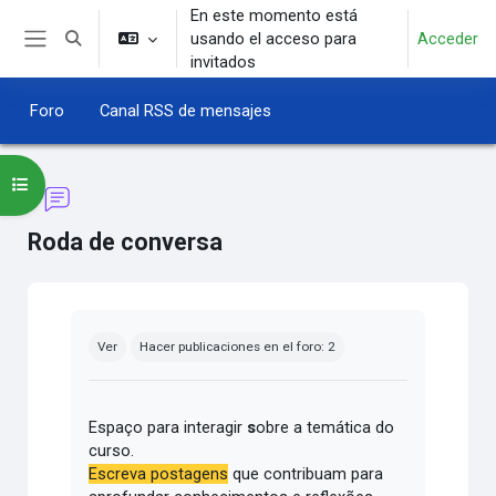
Salta al contenido principal
En este momento está
usando el acceso para
Acceder
Selector de búsqueda de entrada
Panel lateral
invitados
Foro
Canal RSS de mensajes
Abrir índice del curso
Roda de conversa
Requisitos de finalización
Ver
Hacer publicaciones en el foro: 2
Espaço para interagir
s
obre a temática do
curso.
Escreva postagens
que contribuam para