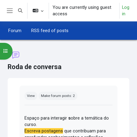
Skip to main content
You are currently using guest
Log
Toggle search input
access
in
Side panel
Forum
RSS feed of posts
Open course index
Roda de conversa
Completion requirements
View
Make forum posts: 2
Espaço para interagir
s
obre a temática do
curso.
Escreva postagens
que contribuam para