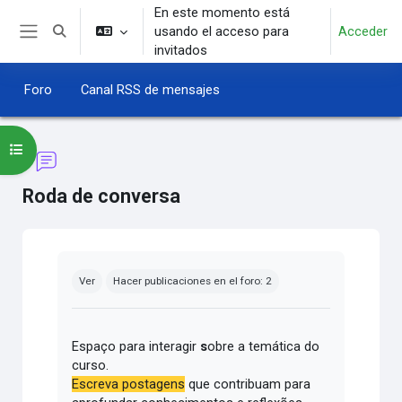
Salta al contenido principal
En este momento está
usando el acceso para
Acceder
Selector de búsqueda de entrada
Panel lateral
invitados
Foro
Canal RSS de mensajes
Abrir índice del curso
Roda de conversa
Requisitos de finalización
Ver
Hacer publicaciones en el foro: 2
Espaço para interagir
s
obre a temática do
curso.
Escreva postagens
que contribuam para