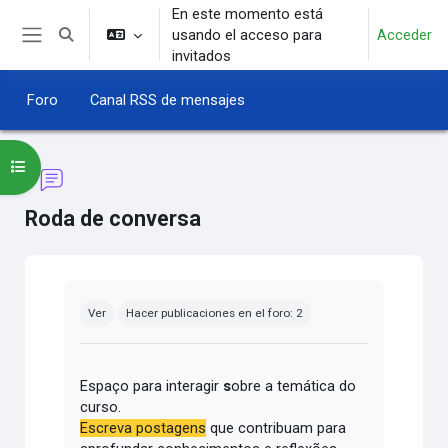
Salta al contenido principal
En este momento está
usando el acceso para
Acceder
Selector de búsqueda de entrada
Panel lateral
invitados
Foro
Canal RSS de mensajes
Abrir índice del curso
Roda de conversa
Requisitos de finalización
Ver
Hacer publicaciones en el foro: 2
Espaço para interagir
s
obre a temática do
curso.
Escreva postagens
que contribuam para