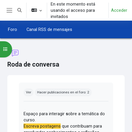
Salta al contenido principal
En este momento está
usando el acceso para
Acceder
Selector de búsqueda de entrada
Panel lateral
invitados
Foro
Canal RSS de mensajes
Abrir índice del curso
Roda de conversa
Requisitos de finalización
Ver
Hacer publicaciones en el foro: 2
Espaço para interagir
s
obre a temática do
curso.
Escreva postagens
que contribuam para