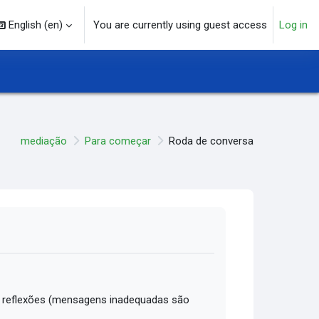
English ‎(en)‎
You are currently using guest access
Log in
arch input
mediação
Para começar
Roda de conversa
 reflexões (mensagens inadequadas são