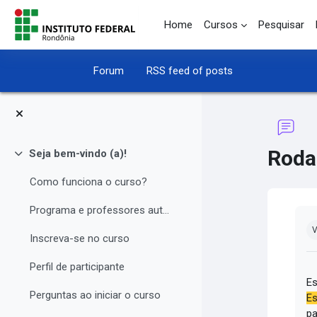
Skip to main content
Home
Cursos
Pesquisar
Forum
RSS feed of posts
Roda
Seja bem-vindo (a)!
Collapse
Como funciona o curso?
Programa e professores autores
Co
V
Inscreva-se no curso
Perfil de participante
Es
Perguntas ao iniciar o curso
Es
pa