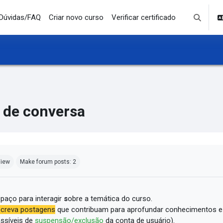
Dúvidas/FAQ
Criar novo curso
Verificar certificado
Toggle se
 de conversa
mpletion requirements
iew
Make forum posts: 2
paço para interagir
s
obre a temática do curso.
creva postagens
que contribuam para aprofundar conhecimentos e
ssíveis de
suspensão/exclusão
da conta de usuário).