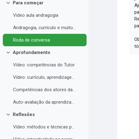
Para começar
Aj
Collapse
pa
Video aula andragogia
Re
pa
Andragogia, currículo e muito mais
Ob
Roda de conversa
tó
Aprofundamento
Collapse
Vídeo: competências do Tutor
Vídeo: currículo, aprendizagem e docência para EAD
Competências dos atores da educação a distância professor, tutor e aluno
Auto-avaliação da aprendizagem
Reflexões
Collapse
Vídeo: métodos e técnicas para EAD