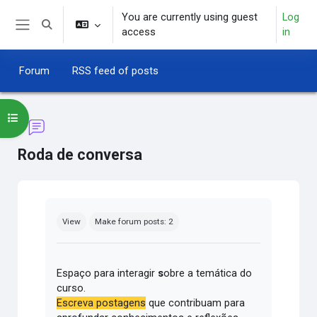
Skip to main content
You are currently using guest
Log
Toggle search input
access
in
Side panel
Forum
RSS feed of posts
Open course index
Roda de conversa
Completion requirements
View
Make forum posts: 2
Espaço para interagir
s
obre a temática do
curso.
Escreva postagens
que contribuam para