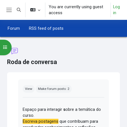
Skip to main content
You are currently using guest
Log
Toggle search input
access
in
Side panel
Forum
RSS feed of posts
Open course index
Roda de conversa
Completion requirements
View
Make forum posts: 2
Espaço para interagir
s
obre a temática do
curso.
Escreva postagens
que contribuam para