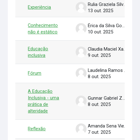
Rulia Graziela Silva das Neves
Experiência
13 out. 2025
Conhecimento
Érica da Silva Gomes Jucá
não é estático
10 out. 2025
Educação
Claudia Maciel Xavier Nogueira
inclusiva
9 out. 2025
Laudelina Ramos Alves
Fórum
8 out. 2025
A Educação
Inclusiva - uma
Gunnar Gabriel Zabala Melgar
prática de
8 out. 2025
alteridade
Amanda Sena Vieira Ribeiro
Reflexão
7 out. 2025