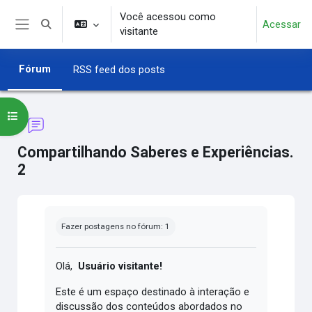
Ir para o conteúdo principal
Você acessou como
Acessar
Alternar entrada de pesquisa
visitante
Painel lateral
Fórum
RSS feed dos posts
Abrir índice do curso
Compartilhando Saberes e Experiências.
2
Condições de conclusão
Fazer postagens no fórum: 1
Olá,
Usuário visitante!
Este é um espaço destinado à interação e
discussão dos conteúdos abordados no