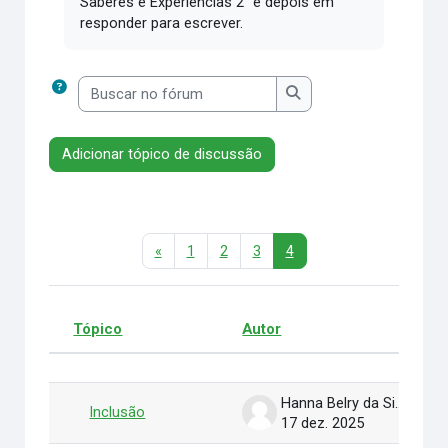
Saberes e Experiências 2" e depois em
responder para escrever.
Buscar no fórum
Buscar no fórum
Adicionar tópico de discussão
Página anterior
Página 1
Página 2
Página 3
Página 4
«
1
2
3
4
Tópico
Autor
Status
Lista de discussões. Mostrando 82 
Hanna Belry da Silva Santos de Sousa
Inclusão
17 dez. 2025