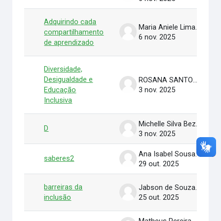
Adquirindo cada
Maria Aniele Lima De Vasconcelos
compartilhamento
6 nov. 2025
de aprendizado
Diversidade,
Desigualdade e
ROSANA SANTOS QUIRINO
Educação
3 nov. 2025
Inclusiva
Michelle Silva Bezerra
D
3 nov. 2025
Ana Isabel Sousa Pampolha Neves
saberes2
29 out. 2025
barreiras da
Jabson de Souza Sena
inclusão
25 out. 2025
Matheus Pereira Odisio