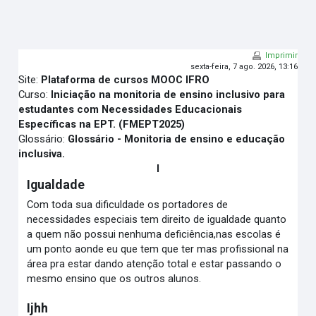
Ir para o conteúdo principal
Imprimir
sexta-feira, 7 ago. 2026, 13:16
Site:
Plataforma de cursos MOOC IFRO
Curso:
Iniciação na monitoria de ensino inclusivo para
estudantes com Necessidades Educacionais
Específicas na EPT. (FMEPT2025)
Glossário:
Glossário - Monitoria de ensino e educação
inclusiva.
I
Igualdade
Com toda sua dificuldade os portadores de
necessidades especiais tem direito de igualdade quanto
a quem não possui nenhuma deficiência,nas escolas é
um ponto aonde eu que tem que ter mas profissional na
área pra estar dando atenção total e estar passando o
mesmo ensino que os outros alunos.
Ijhh