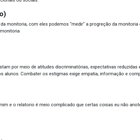
ocionais ou sociais.
o)
a da monitoria, com eles podemos "medir" a progreção da monitoria
a monitoria
tam por meio de atitudes discriminatórias, expectativas reduzidas 
s alunos. Combater os estigmas exige empatia, informação e comp
a mim e o relatorio é meio complicado que certas coisas eu não anot