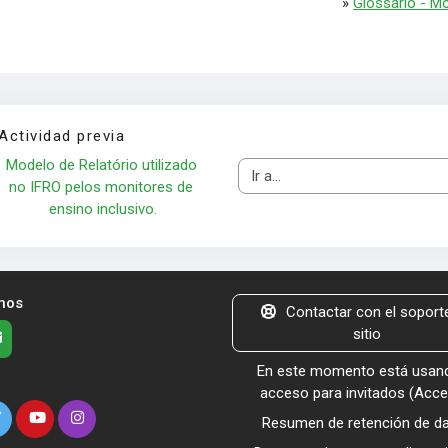
»
Glossário - Mo
Actividad previa
Modelo de Relatório utilizado 
Ir a...
no IFRO pelos monitores de 
ensino inclusivo.
nos
Contactar con el soporte
sitio
En este momento está usand
acceso para invitados (
Acce
Resumen de retención de d