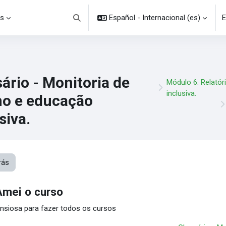
s
Español - Internacional ‎(es)‎
E
Selector de búsqueda de entrada
ário - Monitoria de
Módulo 6: Relatór
inclusiva.
no e educação
siva.
rás
Amei o curso
nsiosa para fazer todos os cursos