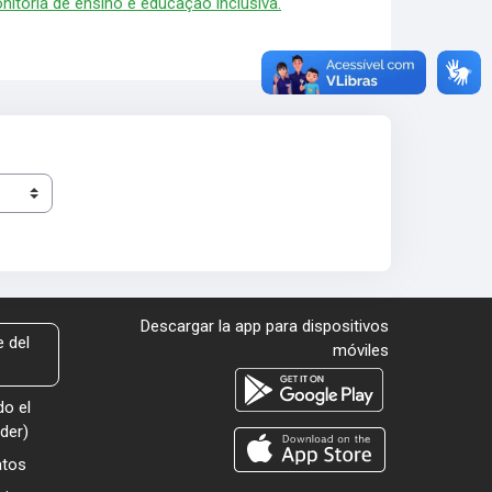
nitoria de ensino e educação inclusiva.
Descargar la app para dispositivos
 del
móviles
o el
der
)
atos