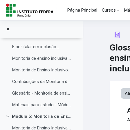
As principais barreiras para a inclusão.
Salta al contenido principal
Página Principal
Cursos
Má
Materiais para estudo complementar - Módulo 3.
Compartilhando Saberes e Experiências. 2
Módulo 4: Monitoria de ensino inclusiva no processo formativo de estudantes com Necessidades Educacionais Específicas - NEE no contexto da Educação Profissional e Tecnológica.
Colapsar
Gloss
E por falar em inclusão...
ensi
Monitoria de ensino inclusiva junto a estudante com Necessidades Educacionais Específicas - NEE no contexto da Educação Profissional e Tecnológica.
inclu
Monitoria de Ensino Inclusivo: Conceitos e Objetivos.
Contribuições da Monitoria de ensino inclusiva para o estudante com Necessidades Educacionais Específicas.
Glossário - Monitoria de ensino e educação inclusiva.
At
Materiais para estudo - Módulo 4.
Módulo 5: Monitoria de Ensino Inclusiva, comunicação e feedback.
Colapsar
A
Monitoria de Ensino Inclusiva: comunicação e feedback.